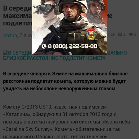
В середине января к Земле на
максимально близкое расстояние
подлетит комета
Автор,
7 января 2016 - 10:52
1135
0
0
В середине января к Земле на максимально близкое
расстояние подлетит комета, которую можно будет
увидеть на небосклоне невооружённым глазом.
Комету C/2013 US10, известная под именем
«Каталина», обнаружили 31 октября 2013 года с
помощью автоматизированной системы обзора неба
«Catalina Sky Survey». Комета - обитательница так
называемого Облака Оорта, гипотетической