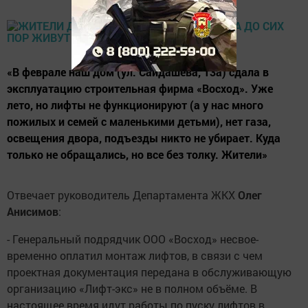
«В феврале наш дом (ул. Сайдашева, 13а) сдала в
эксплуатацию строительная фирма «Восход». Уже
лето, но лифты не функционируют (а у нас много
пожилых и семей с маленькими детьми), нет газа,
освещения двора, подъезды никто не убирает. Куда
только не обращались, но все без толку. Жители»
Отвечает руководитель Департамента ЖКХ
Олег
Анисимов
:
- Генеральный подрядчик ООО «Восход» несвое­
временно оплатил монтаж лифтов, в связи с чем
проектная документация передана в обслуживающую
организацию «Лифт-экс» не в полном объёме. В
настоящее время идут работы по пуску лифтов в