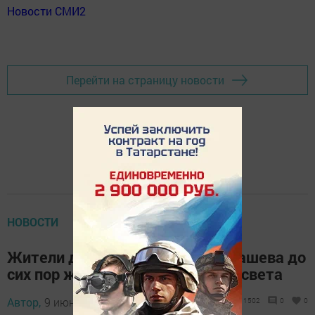
Новости СМИ2
Перейти на страницу новости
НОВОСТИ
Жители дома №13а по ул. Сайдашева до
сих пор живут без лифта, газа и света
Автор,
9 июня 2016 - 09:53
1502
0
0