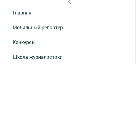
Главная
Мобильный репортер
Конкурсы
Школа журналистики
Видео
Реклама в газете "Наш Зеленый Дол"
Реклама на ТВ
Реклама в газете "Зеленодольская правда"
Документы