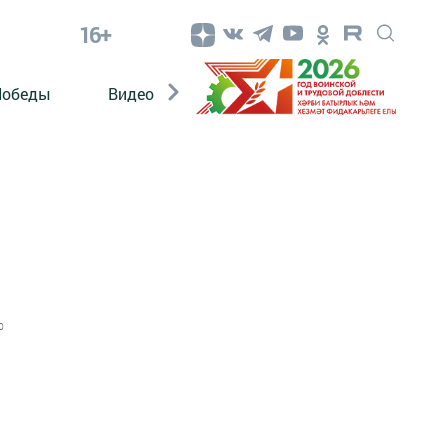
16+
Победы
Видео
Конкурсы
ЭтноДети
0