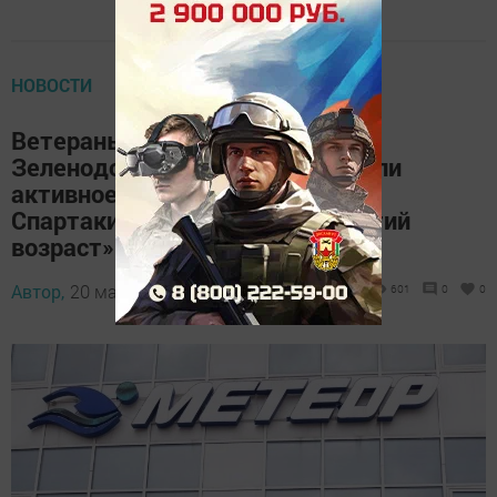
НОВОСТИ
Ветераны ОМВД России по
Зеленодольскому району приняли
активное участие в городской
Спартакиаде пенсионеров «Третий
возраст»
Автор,
20 мая 2026 - 14:00
601
0
0