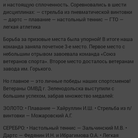
и настоящую сплоченность. Соревновались в шести
дисциплинах: — стрельба из пневматической винтовки
— дартс — плавание — настольный теннис — ГТО —
легкая атлетика
Борьба за призовые места была упорной! В итоге наша
команда заняла почетное 3-е место. Первое место с
небольшим отрывом завоевала команда «Союз
ветеранов спорта». Второе место досталось ветеранам
завода им. Горького.
Но главное — это личные победы наших спортсменов!
Ветераны ОМВД г. Зеленодольска выступили с
большим успехом, забрав множество медалей:
ЗОЛОТО: • Плавание — Хайруллин И.Ш. • Стрельба из п/
винтовки — Можаровский А.Г.
СЕРЕБРО: • Настольный теннис — Зальчинский М.В. •
Дартс — Федянин И.Н. и Ибрагимова О.А. • Легкая