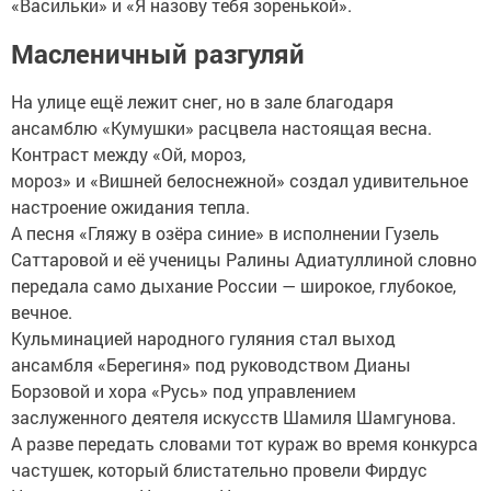
«Васильки» и «Я назову тебя зоренькой».
Масленичный разгуляй
На улице ещё лежит снег, но в зале благодаря
ансамблю «Кумушки» расцвела настоящая весна.
Контраст между «Ой, мороз,
мороз» и «Вишней белоснежной» создал удивительное
настроение ожидания тепла.
А песня «Гляжу в озёра синие» в исполнении Гузель
Саттаровой и её ученицы Ралины Адиатуллиной словно
передала само дыхание России — широкое, глубокое,
вечное.
Кульминацией народного гуляния стал выход
ансамбля «Берегиня» под руководством Дианы
Борзовой и хора «Русь» под управлением
заслуженного деятеля искусств Шамиля Шамгунова.
А разве передать словами тот кураж во время конкурса
частушек, который блистательно провели Фирдус