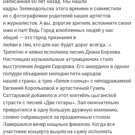
написанная 60 лет назад. Мы нашли
кадры Зеленодольска этого времени и совместили
их с фотографиями родителей наших артистов
и журналистов. А вы, дорогие зрители, вспомните своих
мам и пап! Ведь Город влюбленных людей у нас
общий — это город признания в
любви к тем, кто для нас будет дорог всегда...».
Трепетно и нежно исполнила песню Диана Борзова.
Настоящим музыкальным аттракционом стало
выступление Андрея Сидорова. Его аккордеон в одном
попурри объединил мелодии пяти народов
нашей страны, а трио «Белое солнце» с неподражаемой
Евгенией Корольковой и артистичной Гузель
Саттаровой добавило в этот коктейль цыганской
страсти с песней «Две гитары». Зал окончательно
превратился в одну большую дружную компанию,
словно собравшуюся за праздничным столом.
Завершился вечер мощным финалом. Когда все
участники концерта вышли на сцену исполнять