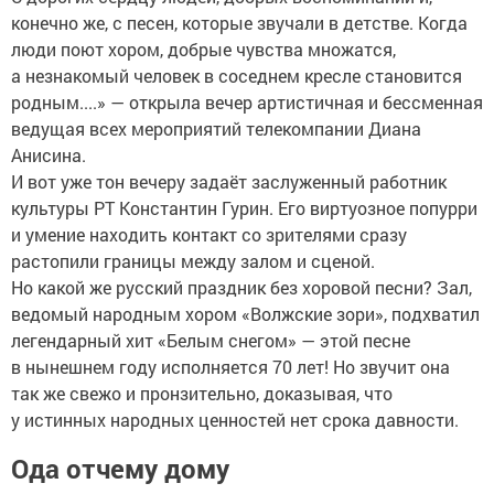
конечно же, с песен, которые звучали в детстве. Когда
люди поют хором, добрые чувства множатся,
а незнакомый человек в соседнем кресле становится
родным....» — открыла вечер артистичная и бессменная
ведущая всех мероприятий телекомпании Диана
Анисина.
И вот уже тон вечеру задаёт заслуженный работник
культуры РТ Константин Гурин. Его виртуозное попурри
и умение находить контакт со зрителями сразу
растопили границы между залом и сценой.
Но какой же русский праздник без хоровой песни? Зал,
ведомый народным хором «Волжские зори», подхватил
легендарный хит «Белым снегом» — этой песне
в нынешнем году исполняется 70 лет! Но звучит она
так же свежо и пронзительно, доказывая, что
у истинных народных ценностей нет срока давности.
Ода отчему дому