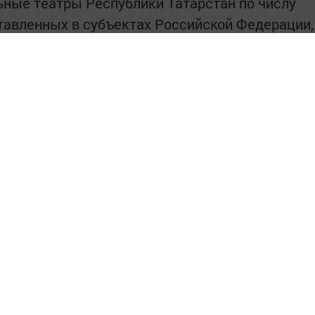
ные театры Республики Татарстан по числу
ставленных в субъектах Российской Федерации,
2 место в России.
ений на гастролях» внутри региона
ий в 6 раз.
сещений театров по сравнению с 2023 годом
сещение.
ы республики посетили 900 000 зрителей,
ктаклей, из них 10 — посвященных 80-
течественной войне.
арственного цирка состоялась премьера
ктакля-фэнтези «Мирас», который посетили 126