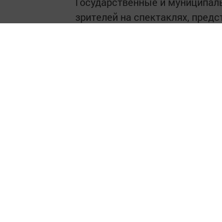
Государственные и муниципаль
зрителей на спектаклях, пред
по итогам 2024 года занимают 
По показателю «по числу посещ
мы превышаем среднероссийск
При этом общий показатель по
показал прирост на 112 161 по
В 1 полугодии 2025 года театр
поставлено 50 премьерных спе
годовщине Победы в Великой О
На площадке Казанского госуд
Национального татарского спе
тысяч зрителей.