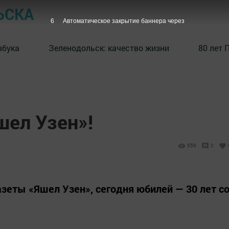
ЬСКА
5
Автоматическое закрытие баннера через
збука
⁠Зеленодольск: качество жизни
80 лет 
шел Узен»!
556
0
азеты «Яшел Узен», сегодня юбилей — 30 лет с