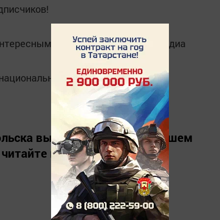
дписчиков!
интересным в
Telegram-канале
Татмедиа
в национальном мессенджере MАХ:
льска вы можете узнать в нашем
 читайте нас в
«Дзен»
.