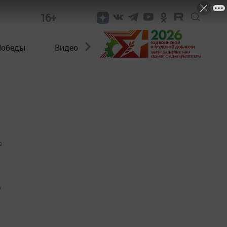
16+
Победы
Видео
Конкурсы
ЭтноДети
0
о