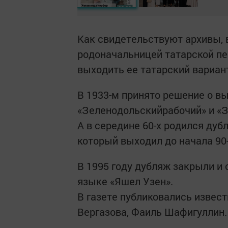
Как свидетельствуют архивы, 
родоначальницей татарской печ
выходить ее татарский вариан
В 1933-м принято решение о в
«Зеленодольскийрабочий» и «
А в середине 60-х родился ду
который выходил до начала 90
В 1995 году дубляж закрыли и 
языке «Яшел Узен».
В газете публиковались извест
Вергазова, Фаиль Шафигуллин.