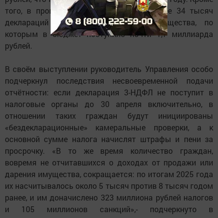
того, в прошлом году было подано более 34 тысяч
деклараций в связи с продажей имущества, по
которым в бюджет поступило почти 1,7 миллиарда
рублей.
В своём выступлении
руководитель Управления
особо
подчеркнул последствия несвоевременной подачи
отчётности: если декларация 3-НДФЛ
не поступит
в
налоговые органы до 30 апреля включительно,
в
отношении таких граждан будут инициированы
«бездекларационные» камеральные проверки
, а к
основной сумме налога
начислят штрафы и пени за
просрочку
. «В то же время количество граждан,
вовремя не отчитавшихся о доходах от продажи или
дарения имущества, сокращается: по итогам 2025 года
их насчитывалось около 5 тысяч против 8 тысяч годом
ранее, и им доначислено 323 миллиона рублей налогов
и 105 миллионов санкций
»,- подчеркнуто в