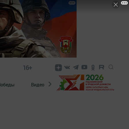
16+
Победы
Видео
Конкурсы
ЭтноДети