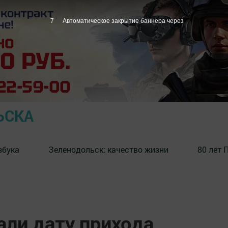
6
Автоматическое закрытие баннера через
ЬСКА
збука
⁠Зеленодольск: качество жизни
80 лет 
али дату прихода