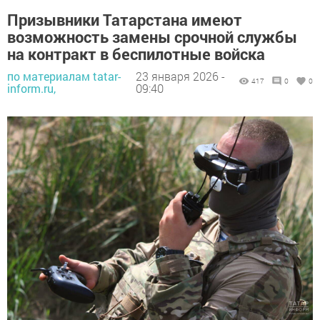
Призывники Татарстана имеют
возможность замены срочной службы
на контракт в беспилотные войска
по материалам tatar-
23 января 2026 -
417
0
0
inform.ru,
09:40