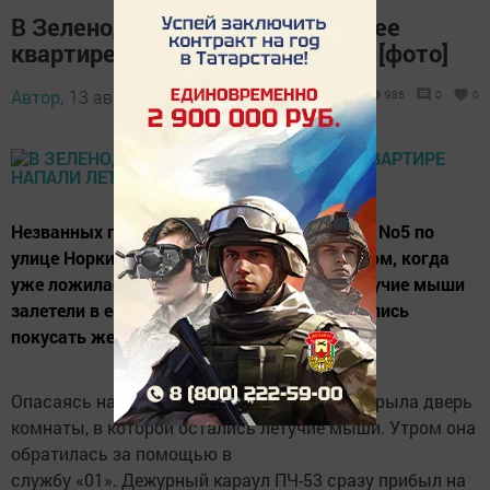
В Зеленодольске на женщину в ее
квартире напали летучие мыши [фото]
Автор,
13 августа 2014 - 06:56
986
0
0
Незванных гостей одна из жительниц дома No5 по
улице Норкина обнаружила поздним вечером, когда
уже ложилась спать. По ее словам, две летучие мыши
залетели в ее квартиру и ночью даже пытались
покусать женщину.
Опасаясь нападения, хозяйка квартиры закрыла дверь
комнаты, в которой остались летучие мыши. Утром она
обратилась за помощью в
службу «01». Дежурный караул ПЧ-53 сразу прибыл на