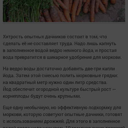
Хитрость опытных дачников состоит в том, что
сделать её не составляет труда. Надо лишь капнуть
в заполненное водой ведро немного йода, и простая
вода превратится в шикарное удобрение для моркови.
На ведро воды достаточно добавить две-три капли
йода. Затем этой смесью полить морковные грядки:
на квадратный метр нужно один литр средства.
Йод обеспечит огородной культуре быстрый рост —
корнеплоды будут очень крупными.
Еще одну необычную, но эффективную подкормку для
моркови, которую советуют опытные дачники, готовят
с использованием дрожжей. Для этого в заполненное
водой ведро надо насыпать 10 граммов сухих дрожжей