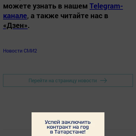
можете узнать в нашем
Telegram-
канале
,
а также читайте нас в
«Дзен»
.
Новости СМИ2
Перейти на страницу новости