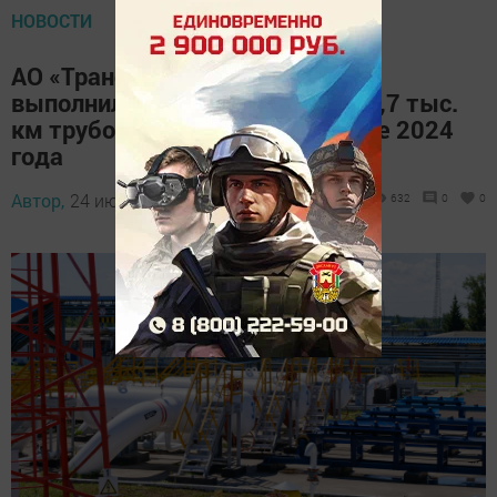
НОВОСТИ
АО «Транснефть — Прикамье»
выполнило диагностику более 3,7 тыс.
км трубопроводов за I полугодие 2024
года
Автор,
24 июля 2024 - 12:00
632
0
0