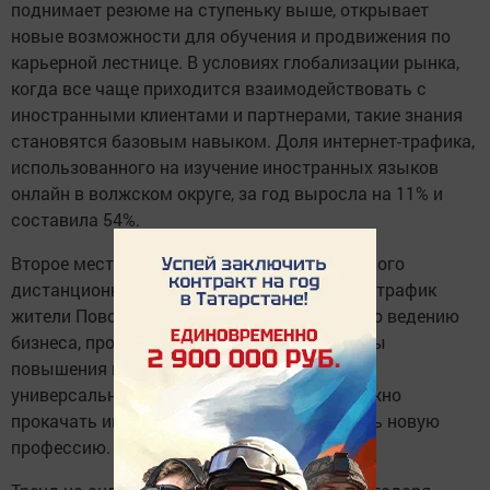
поднимает резюме на ступеньку выше, открывает
новые возможности для обучения и продвижения по
карьерной лестнице. В условиях глобализации рынка,
когда все чаще приходится взаимодействовать с
иностранными клиентами и партнерами, такие знания
становятся базовым навыком. Доля интернет-трафика,
использованного на изучение иностранных языков
онлайн в волжском округе, за год выросла на 11% и
составила 54%.
Второе место (12%) заняли порталы школьного
дистанционного образования. Оставшийся трафик
жители Поволжья расходуют на обучение по ведению
бизнеса, программированию, дизайну, сайты
повышения квалификации для педагогов и
универсальные онлайн-платформы, где можно
прокачать имеющиеся навыки или получить новую
профессию.