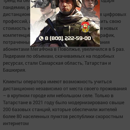
Тренд на онлайн-образование усилился благодаря
пандемии, росту предложений в области
дистанционного обучения, появлению новых цифровых
профессий, а также желания россиян повысить свою
стоимость на рынке труда за счет обретения новых
компетенций. Так, за год в целом интернет-трафик,
потраченный на сайтах цифрового образования
абонентами МегаФона в Поволжье, увеличился в 5 раз.
Лидерами по объемам, скачиваемых на подобных
ресурсах, стали Самарская область, Татарстан и
Башкирия.
Клиенты оператора имеют возможность учиться
дистанционно независимо от места своего проживания
– в крупном городе или небольшом селе. Только в
Татарстане в 2021 году было модернизировано свыше
200 базовых станций, которые обеспечили жителей
более 80 населенных пунктов республики скоростным
интернетом