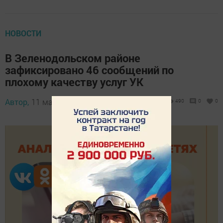
НОВОСТИ
В Зеленодольском районе
зафиксировано 46 сообщений по
плохому качеству услуг УК
Автор,
11 марта 2026 - 14:00
490
0
0