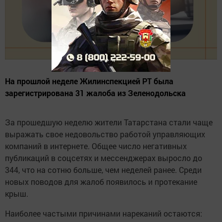
На прошлой неделе Жилинспекцией РТ была
зарегистрирована 31 жалоба из Зеленодольска
За прошедшую неделю жители Татарстана стали чаще
выражать свое недовольство работой управляющих
компаний в интернете. Общее число негативных
публикаций в соцсетях и мессенджерах выросло до
344, что на сотню больше, чем неделей ранее. Среди
новых поводов для жалоб появилось и протекание
крыш.
Наиболее частыми причинами нареканий остаются: