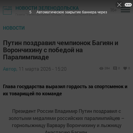
НОВОСТИ ЗЕЛЕНОДОЛЬСКА
16+
5
Автоматическое закрытие баннера через
Газета "Зеленодольская правда" - Зеленодольский район
НОВОСТИ
Путин поздравил чемпионок Багиян и
Ворончихину с победой на
Паралимпиаде
Автор,
11 марта 2026 - 15:20
284
0
0
Глава государства выразил гордость за спортсменок и
их товарищей по команде
Президент России Владимир Путин поздравил с
золотыми медалями российских паралимпийцев –
горнолыжницу Варвару Ворончихину и лыжницу
Анастасию Багиян.