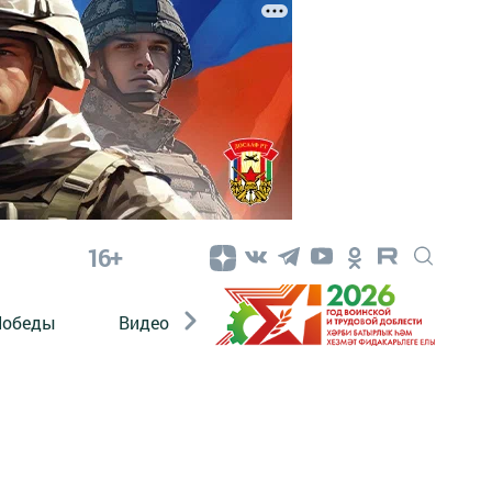
16+
Победы
Видео
Конкурсы
ЭтноДети