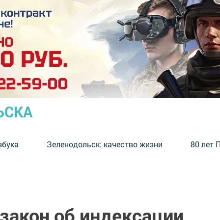
ЬСКА
збука
⁠Зеленодольск: качество жизни
80 лет 
закон об индексации