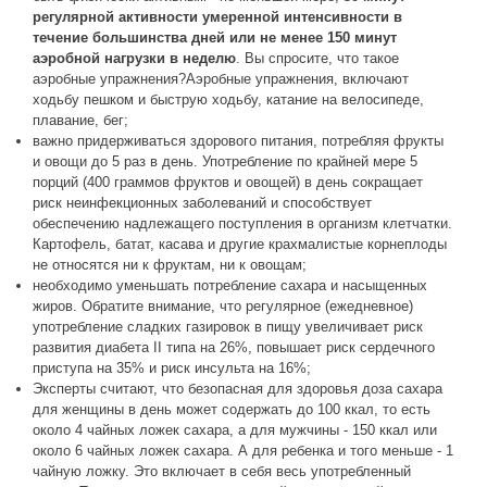
регулярной активности умеренной интенсивности в
течение большинства дней или не менее 150 минут
аэробной нагрузки в неделю
. Вы спросите, что такое
аэробные упражнения?Аэробные упражнения, включают
ходьбу пешком и быструю ходьбу, катание на велосипеде,
плавание, бег;
важно придерживаться здорового питания, потребляя фрукты
и овощи до 5 раз в день. Употребление по крайней мере 5
порций (400 граммов фруктов и овощей) в день сокращает
риск неинфекционных заболеваний и способствует
обеспечению надлежащего поступления в организм клетчатки.
Картофель, батат, касава и другие крахмалистые корнеплоды
не относятся ни к фруктам, ни к овощам;
необходимо уменьшать потребление сахара и насыщенных
жиров. Обратите внимание, что регулярное (ежедневное)
употребление сладких газировок в пищу увеличивает риск
развития диабета II типа на 26%, повышает риск сердечного
приступа на 35% и риск инсульта на 16%;
Эксперты считают, что безопасная для здоровья доза сахара
для женщины в день может содержать до 100 ккал, то есть
около 4 чайных ложек сахара, а для мужчины - 150 ккал или
около 6 чайных ложек сахара. А для ребенка и того меньше - 1
чайную ложку. Это включает в себя весь употребленный