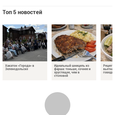
Топ 5 новостей
Хакатон «Города» в
Идеальный шницель из
Рецепт 
Зеленодольске
фарша: тоньше, сочнее и
вьетнам
хрустящее, чем в
говядин
столовой