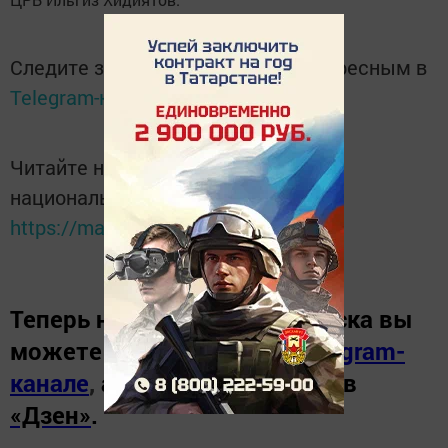
Следите за самым важным и интересным в
Telegram-канале
Татмедиа
Читайте новости Татарстана в
национальном мессенджере MАХ:
https://max.ru/tatmedia
Теперь
новости Зеленодольска вы
можете узнать в нашем
Telegram-
канале
,
а также читайте нас в
«Дзен»
.