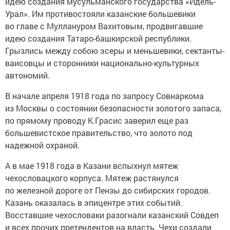
идею создания мусульманского государства «Идель-
Урал». Им противостояли казанские большевики
во главе с Муллануром Вахитовым, продвигавшие
идею создания Татаро-башкирской республики.
Грызлись между собою эсеры и меньшевики, сектанты-
ваисовцы и сторонники национально-культурных
автономий.
В начале апреля 1918 года по запросу Совнаркома
из Москвы о состоянии безопасности золотого запаса,
по прямому проводу К.Грасис заверил еще раз
большевистское правительство, что золото под
надежной охраной.
А в мае 1918 года в Казани вспыхнул мятеж
чехословацкого корпуса. Мятеж растянулся
по железной дороге от Пензы до сибирских городов.
Казань оказалась в эпицентре этих событий.
Восставшие чехословаки разогнали казанский Совдеп
и всех прочих претендентов на власть. Чехи создали