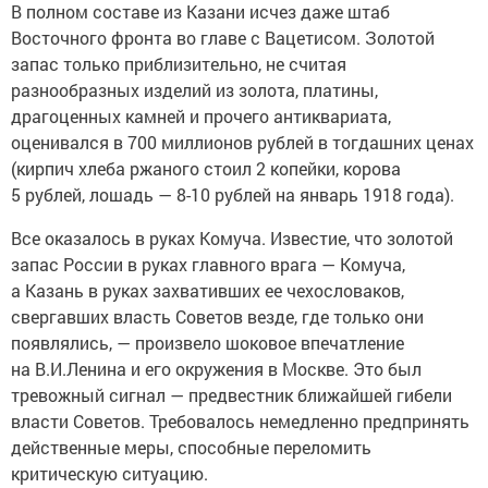
В полном составе из Казани исчез даже штаб
Восточного фронта во главе с Вацетисом. Золотой
запас только приблизительно, не считая
разнообразных изделий из золота, платины,
драгоценных камней и прочего антиквариата,
оценивался в 700 миллионов рублей в тогдашних ценах
(кирпич хлеба ржаного стоил 2 копейки, корова
5 рублей, лошадь — 8-10 рублей на январь 1918 года).
Все оказалось в руках Комуча. Известие, что золотой
запас России в руках главного врага — Комуча,
а Казань в руках захвативших ее чехословаков,
свергавших власть Советов везде, где только они
появлялись, — произвело шоковое впечатление
на В.И.Ленина и его окружения в Москве. Это был
тревожный сигнал — предвестник ближайшей гибели
власти Советов. Требовалось немедленно предпринять
действенные меры, способные переломить
критическую ситуацию.