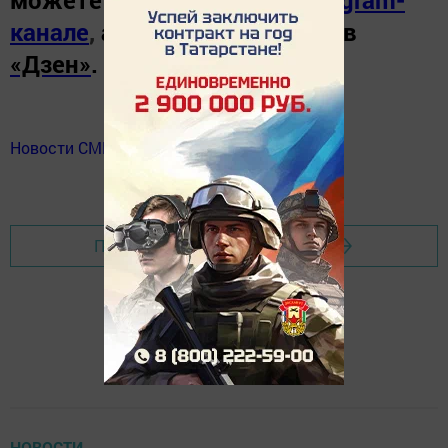
можете узнать в нашем
Telegram-
канале
,
а также читайте нас в
«Дзен»
.
Новости СМИ2
Перейти на страницу новости
НОВОСТИ