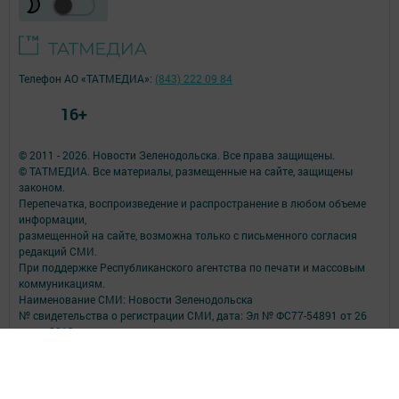
Телефон АО «ТАТМЕДИА»:
(843) 222 09 84
16+
© 2011 - 2026. Новости Зеленодольска. Все права защищены.
© ТАТМЕДИА. Все материалы, размещенные на сайте, защищены
законом.
Перепечатка, воспроизведение и распространение в любом объеме
информации,
размещенной на сайте, возможна только с письменного согласия
редакций СМИ.
При поддержке Республиканского агентства по печати и массовым
коммуникациям.
Наименование СМИ: Новости Зеленодольска
№ свидетельства о регистрации СМИ, дата: Эл № ФС77-54891 от 26
июля 2013 г.
выдано Федеральной службой по надзору в сфере связи,
информационных технологий и массовых коммуникаций
ФИО главного редактора: Витовский Владимир Викторович
Адрес редакции: 422550, Татарстан Респ., Зеленодольский р-н, г.