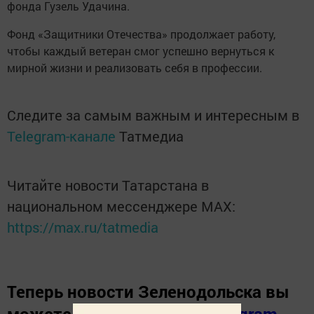
фонда Гузель Удачина.
Фонд «Защитники Отечества» продолжает работу,
чтобы каждый ветеран смог успешно вернуться к
мирной жизни и реализовать себя в профессии.
Следите за самым важным и интересным в
Telegram-канале
Татмедиа
Читайте новости Татарстана в
национальном мессенджере MАХ:
https://max.ru/tatmedia
Теперь
новости Зеленодольска вы