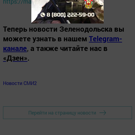
https://max.ru/tatmedia
Теперь
новости Зеленодольска вы
можете узнать в нашем
Telegram-
канале
,
а также читайте нас в
«Дзен»
.
Новости СМИ2
Перейти на страницу новости