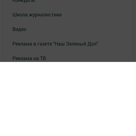
Школа журналистики
Видео
Реклама в газете "Наш Зеленый Дол"
Реклама на ТВ
Реклама в газете "Зеленодольская правда"
Документы
Привет из СССР
Зеленодольская красавица
Фотолетопись Героев