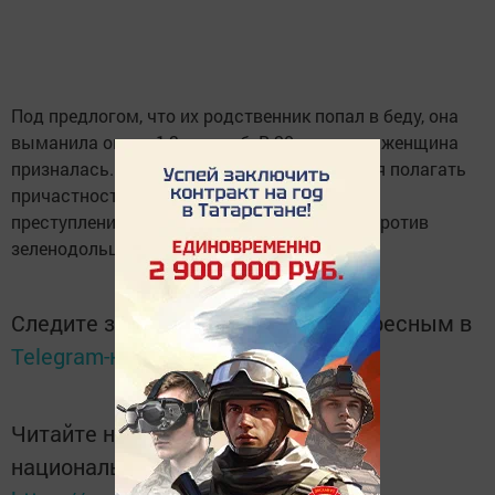
Под предлогом, что их родственник попал в беду, она
выманила около 1,3 млн руб. В 20 эпизодах женщина
призналась. У следователей есть основания полагать
причастность подозреваемой еще к пяти
преступлениям, совершенных в том числе против
зеленодольцев.
Следите за самым важным и интересным в
Telegram-канале
Татмедиа
Читайте новости Татарстана в
национальном мессенджере MАХ: