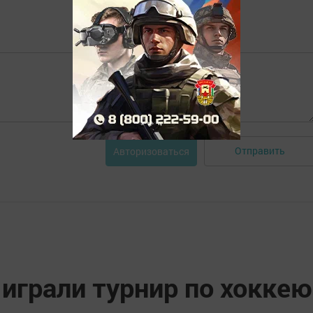
Отправить
Авторизоваться
играли турнир по хоккею