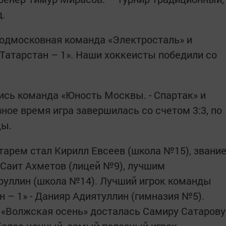
.
подмосковная команда «Электросталь» и
Татарстан – 1». Наши хоккеисты победили со
сь команда «Юность Москвы. - Спартак» и
вное время игра завершилась со счетом 3:3, по
цы.
тарем стал Кирилл Евсеев (школа №15), звани
Саит Ахметов (лицей №9), лучшим
руллин (школа №14). Лучший игрок команды
 – 1» - Данияр Адиятуллин (гимназия №5).
 «Волжская осень» досталась Самиру Сатарову
более ценный, самый полезный игрок