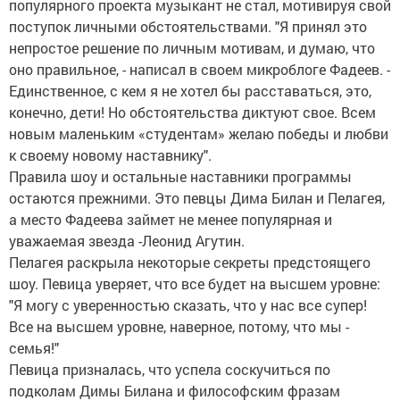
популярного проекта музыкант не стал, мотивируя свой
поступок личными обстоятельствами. "Я принял это
непростое решение по личным мотивам, и думаю, что
оно правильное, - написал в своем микроблоге Фадеев. -
Единственное, с кем я не хотел бы расставаться, это,
конечно, дети! Но обстоятельства диктуют свое. Всем
новым маленьким «студентам» желаю победы и любви
к своему новому наставнику".
Правила шоу и остальные наставники программы
остаются прежними. Это певцы Дима Билан и Пелагея,
а место Фадеева займет не менее популярная и
уважаемая звезда -Леонид Агутин.
Пелагея раскрыла некоторые секреты предстоящего
шоу. Певица уверяет, что все будет на высшем уровне:
"Я могу с уверенностью сказать, что у нас все супер!
Все на высшем уровне, наверное, потому, что мы -
семья!"
Певица призналась, что успела соскучиться по
подколам Димы Билана и философским фразам