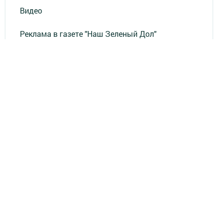
Видео
Реклама в газете "Наш Зеленый Дол"
Реклама на ТВ
Реклама в газете "Зеленодольская правда"
Документы
Привет из СССР
Зеленодольская красавица
Фотолетопись Героев
Летопись мужества