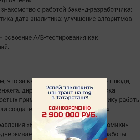
 знакомство с работой бэкенд-разработчика;
ктика дата-аналитика: улучшение алгоритмов
 освоение A/B-тестирования как
ий.
м, что за каждым приложением стоят люди,
Венжега, директор департамента поиска
ростых примерах дети осваивают логику работ
оли создателей цифровых продуктов«.
равления «Кадры для цифровой экономики»
одчеркивает: понимание принципов работы