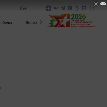
16+
Победы
Видео
Конкурсы
ЭтноДети
0