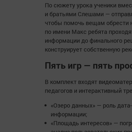
По сюжету урока ученики вме
и братьями Слешами — отправл
чтобы помочь вещам обрести 
по имени Макс ребята проходя
информации до финального ре
конструирует собственную ре
Пять игр — пять пр
В комплект входят видеомате
педагогов и интерактивный тре
«Озеро данных» — роль дата
информации;
«Площадь интересов» — погр
анализ пользовательских пр