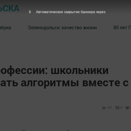
ЬСКА
5
Автоматическое закрытие баннера через
збука
⁠Зеленодольск: качество жизни
80 лет 
рофессии: школьники
вать алгоритмы вместе с
707
0