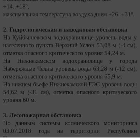
+14..+18º,
максимальная температура воздуха днем +26..+31º.
2. Гидрологическая и паводковая обстановка
На Куйбышевском водохранилище уровень воды у
населенного пункта Верхний Услон 53,08 м (-4 см),
отметка опасного критического уровня 54,24 м.
На Нижнекамском водохранилище у города
Набережные Челны уровень воды 63,28 м (-12 см),
отметка опасного критического уровня 65,9 м.
На нижнем бьефе Нижнекамской ГЭС уровень воды
54,62 м (-31 см), отметка опасного критического
уровня 60 м.
3. Лесопожарная обстановка
По данным системы космического мониторинга
03.07.2018 года на территории Республики
Татарстан термические точки не зарегистрированы.