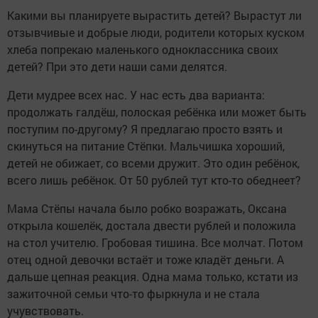
Какими вы планируете вырастить детей? Вырастут ли
отзывчивые и добрые люди, родители которых куском
хлеба попрекаю маленького одноклассника своих
детей? При это дети наши сами делятся.
Дети мудрее всех нас. У нас есть два варианта:
продолжать галдёш, полоская ребёнка или может быть
поступим по-другому? Я предлагаю просто взять и
скинуться на питание Стёпки. Мальчишка хороший,
детей не обижает, со всеми дружит. Это один ребёнок,
всего лишь ребёнок. От 50 рублей тут кто-то обеднеет?
Мама Стёпы начала было робко возражать, Оксана
открыла кошелёк, достала двести рублей и положила
на стол учителю. Гробовая тишина. Все молчат. Потом
отец одной девочки встаёт и тоже кладёт деньги. А
дальше цепная реакция. Одна мама только, кстати из
зажиточной семьи что-то фыркнула и не стала
учувствовать.