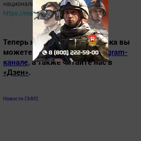
национальном мессенджере MАХ:
https://max.ru/tatmedia
Теперь
новости Зеленодольска вы
можете узнать в нашем
Telegram-
канале
,
а также читайте нас в
«Дзен»
.
Новости СМИ2