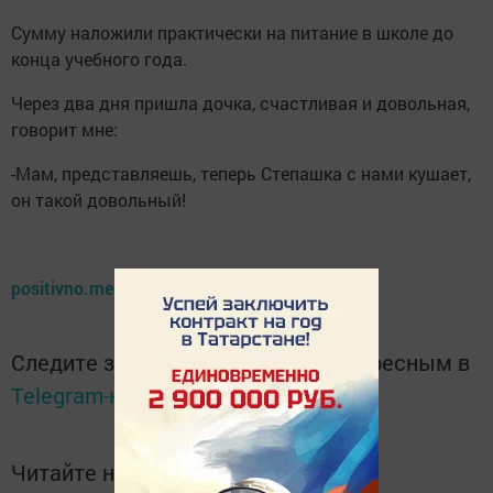
Сумму наложили практически на питание в школе до
конца учебного года.
Через два дня пришла дочка, счастливая и довольная,
говорит мне:
-Мам, представляешь, теперь Степашка с нами кушает,
он такой довольный!
positivno.me
Следите за самым важным и интересным в
Telegram-канале
Татмедиа
Читайте новости Татарстана в