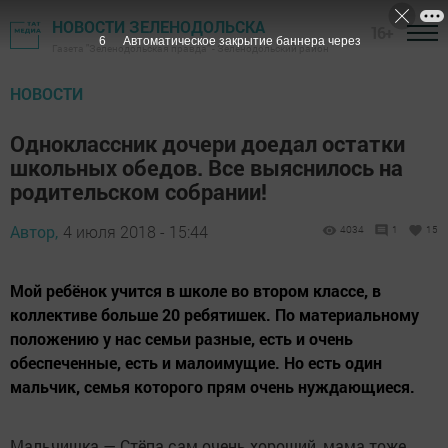
НОВОСТИ ЗЕЛЕНОДОЛЬСКА
16+
5
Автоматическое закрытие баннера через
Газета "Зеленодольская правда" - Зеленодольский район
НОВОСТИ
Одноклассник дочери доедал остатки
школьных обедов. Все выяснилось на
родительском собрании!
Автор,
4 июля 2018 - 15:44
4034
1
15
Мой ребёнок учится в школе во втором классе, в
коллективе больше 20 ребятишек. По материальному
положению у нас семьи разные, есть и очень
обеспеченные, есть и малоимущие. Но есть один
мальчик, семья которого прям очень нуждающиеся.
Мальчишка — Стёпа сам очень хороший, мама тоже