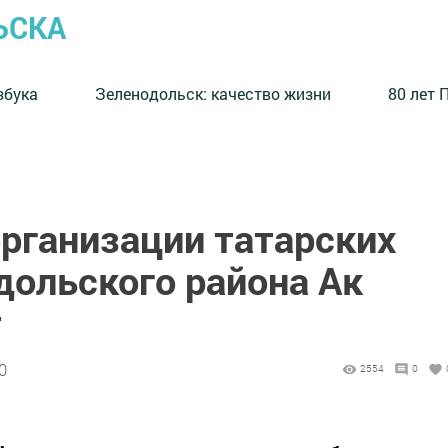
ЬСКА
збука
⁠Зеленодольск: качество жизни
80 лет 
рганизации татарских
ольского района Ак
т
0
2554
0