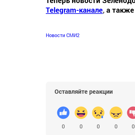
Теперь
новости Зеленодо
Telegram-канале
,
а также
Новости СМИ2
Оставляйте реакции
0
0
0
0
0