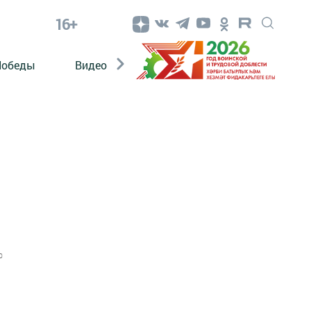
16+
Победы
Видео
Конкурсы
ЭтноДети
0