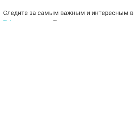
Следите за самым важным и интересным в
Telegram-канале
Татмедиа
Читайте новости Татарстана в
национальном мессенджере MАХ:
https://max.ru/tatmedia
Теперь
новости Зеленодольска вы
можете узнать в нашем
Telegram-
канале
,
а также читайте нас в
«Дзен»
.