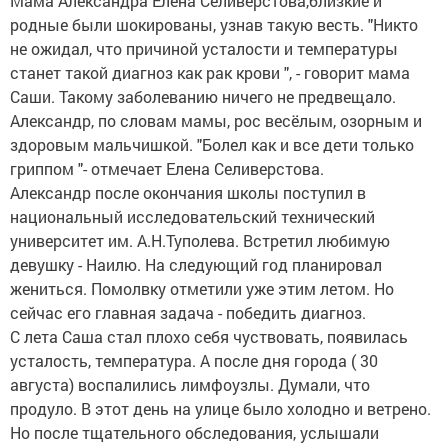
Мама Александра Елена Селиверстова,близкие и
родные были шокированы, узнав такую весть. "Никто
не ожидал, что причиной усталости и температуры
станет такой диагноз как рак крови ", - говорит мама
Саши. Такому заболеванию ничего не предвещало.
Александр, по словам мамы, рос весёлым, озорным и
здоровым мальчишкой. "Болел как и все дети только
гриппом "- отмечает Елена Селиверстова.
Александр после окончания школы поступил в
национальный исследовательский технический
университет им. А.Н.Туполева. Встретил любимую
девушку - Наилю. На следующий год планировал
жениться. Помолвку отметили уже этим летом. Но
сейчас его главная задача - победить диагноз.
С лета Саша стал плохо себя чуствовать, появилась
усталость, температура. А после дня города ( 30
августа) воспалились лимфоузлы. Думали, что
продуло. В этот день на улице было холодно и ветрено.
Но после тщательного обследования, услышали