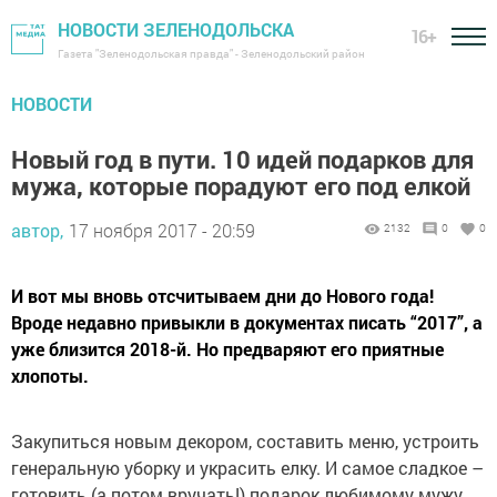
НОВОСТИ ЗЕЛЕНОДОЛЬСКА
16+
Газета "Зеленодольская правда" - Зеленодольский район
НОВОСТИ
Новый год в пути. 10 идей подарков для
мужа, которые порадуют его под елкой
автор,
17 ноября 2017 - 20:59
2132
0
0
И вот мы вновь отсчитываем дни до Нового года!
Вроде недавно привыкли в документах писать “2017”, а
уже близится 2018-й. Но предваряют его приятные
хлопоты.
Закупиться новым декором, составить меню, устроить
генеральную уборку и украсить елку. И самое сладкое –
готовить (а потом вручать!) подарок любимому мужу.