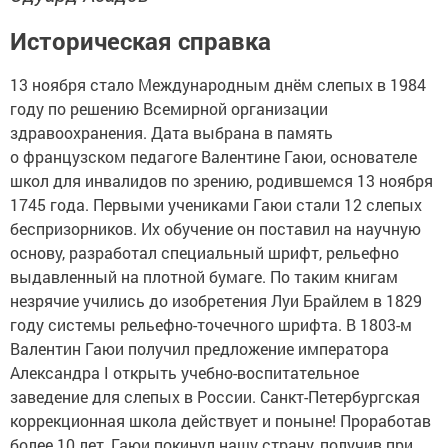
Историческая справка
13 ноября стало Международным днём слепых в 1984
году по решению Всемирной организации
здравоохранения. Дата выбрана в память
о французском педагоге Валентине Гаюи, основателе
школ для инвалидов по зрению, родившемся 13 ноября
1745 года. Первыми учениками Гаюи стали 12 слепых
беспризорников. Их обучение он поставил на научную
основу, разработал специальный шрифт, рельефно
выдавленный на плотной бумаге. По таким книгам
незрячие учились до изобретения Луи Брайлем в 1829
году системы рельефно-точечного шрифта. В 1803-м
Валентин Гаюи получил предложение императора
Александра I открыть учебно-воспитательное
заведение для слепых в России. Санкт-Петербургская
коррекционная школа действует и поныне! Проработав
более 10 лет, Гаюи покинул нашу страну, получив при