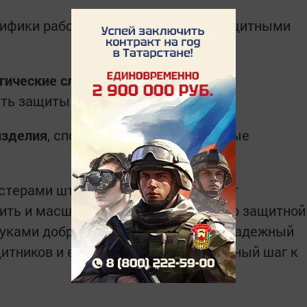
цифики работы с многослойными защитными
гические слои
, чтобы обеспечить
ь защиты от тепловизоров;
изделия
, способные выдержать самые
стерами штаба «Единство», позволят
рить и масштабировать производство защитной
руками добровольцев одеяло — это надежный
итников и еще один важный, уверенный шаг к