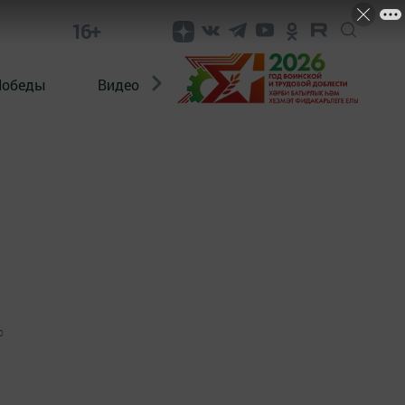
16+
Победы
Видео
Конкурсы
ЭтноДети
0