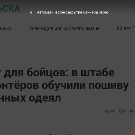
ЬСКА
5
Автоматическое закрытие баннера через
збука
⁠Зеленодольск: качество жизни
80 лет 
для бойцов: в штабе
онтёров обучили пошиву
нных одеял
461
0