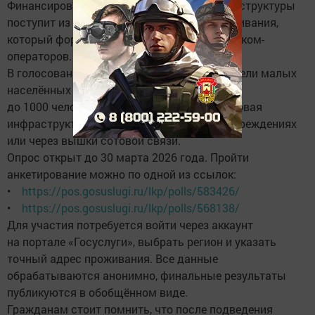
Финансирование работ по созданию инфраструктуры
поступит из фонда универсального обслуживания,
который формируется за счёт взносов телеком-
операторов.
В голосовании вправе принять участие жители малых
населённых пунктов (численностью от 100
до 1000 человек), где уже обеспечена цифровая
инфраструктура: в школах, медицинских учреждениях
или через вышки сотовой связи.
Опрос открыт до 30 марта 2026 года. Пройти
анкетирование можно по одной из ссылок:
•
https://pos.gosuslugi.ru/lkp/polls/583426/
•
https://pos.gosuslugi.ru/lkp/polls/568138/
Для участия потребуется войти через аккаунт
на портале «Госуслуги», выбрать регион и указать
точный адрес проживания. Все данные
обрабатываются анонимно, финальные результаты
публикуются в обобщённом виде.
Гражданам стоит помнить, что после подведения