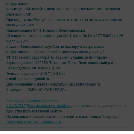
информации,
размещенной на сайте, возможна только с письменного согласия
редакций СМИ.
При поддержке Республиканского агентства по печати и массовым
коммуникациям.
Наименование СМИ: Новости Зеленодольска
№ свидетельства о регистрации СМИ, дата: Эл № ФС77-54891 от 26
июля 2013 г.
выдано Федеральной службой по надзору в сфере связи,
информационных технологий и массовых коммуникаций
ФИО главного редактора: Витовский Владимир Викторович
Адрес редакции: 422550, Татарстан Респ., Зеленодольский р-н, г.
Зеленодольск, ул. Ленина, д. 29
Телефон редакции: (84371) 5-38-55
e-mail: zpgazetan@mail.ru
Для сообщений о фактах коррупции zpgazetar@mail.ru
Учредитель СМИ: АО «ТАТМЕДИА»
Антикоррупционная политика
АО «ТАТМЕДИА» использует «cookie»
для персонализации сервисов и
удобства пользователей сайтом.
Использование «cookie» можно отменить в настройках браузера.
Политика конфиденциальности