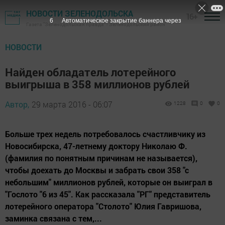
НОВОСТИ ЗЕЛЕНОДОЛЬСКА
16+
5
Автоматическое закрытие баннера через
Газета "Зеленодольская правда" - Зеленодольский район
НОВОСТИ
Найден обладатель лотерейного
выигрыша в 358 миллионов рублей
Автор,
29 марта 2016 - 06:07
1228
0
0
Больше трех недель потребовалось счастливчику из
Новосибирска, 47-летнему доктору Николаю Ф.
(фамилия по понятным причинам не называется),
чтобы доехать до Москвы и забрать свои 358 "с
небольшим" миллионов рублей, которые он выиграл в
"Гослото "6 из 45". Как рассказала "РГ" представитель
лотерейного оператора "Столото" Юлия Гавришова,
заминка связана с тем,...