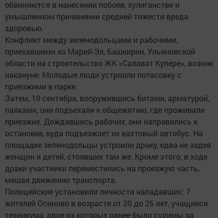
обвиняются в нанесении побоев, хулиганстве и
умышленном причинении средней тяжести вреда
здоровью.
Конфликт между зеленодольцами и рабочими,
приехавшими из Марий-Эл, Башкирии, Ульяновской
области на строительство ЖК «Салават Купере», возник
накануне. Молодые люди устроили потасовку с
приезжими в парке.
Затем, 10 сентября, вооружившись битами, арматурой,
палками, они подъехали к общежитию, где проживали
приезжие. Дождавшись рабочих, они направились к
остановке, куда подъезжает их вахтовый автобус. На
площадке зеленодольцы устроили драку, едва не задев
женщин и детей, стоявших там же. Кроме этого, в ходе
драки участники переместились на проезжую часть,
мешая движению транспорта.
Полицейские установили личности нападавших: 7
жителей Осиново в возрасте от 20 до 25 лет, учащиеся
техникума, двое из которых ранее были судимы за