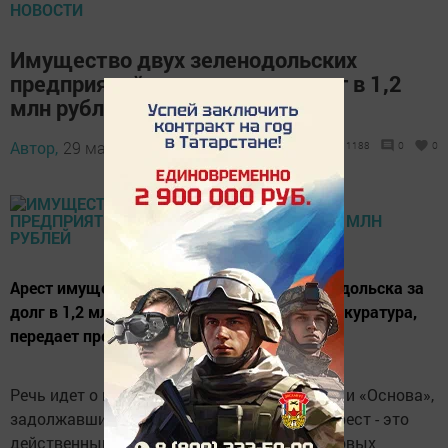
НОВОСТИ
Имущество двух зеленодольских
предприятий арестовали за долг в 1,2
млн рублей
Автор,
29 марта 2016 - 05:29
1188
0
0
Арест имущества двух компаний из Зеленодольска за
долг в 1,2 млн рублей санкционировала прокуратура,
передает пресс-служба надзорного органа.
Речь идет о предприятиях «Торговый двор» и «Основа»,
задолжавшим по налоговым платежам. «Арест - это
действенный механизм обеспечения налоговых