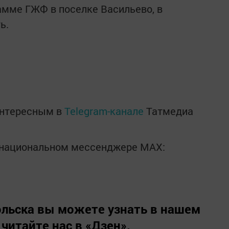
амме ГЖФ в поселке Васильево, в
ь.
интересным в
Telegram-канале
Татмедиа
в национальном мессенджере MАХ:
льска вы можете узнать в нашем
 читайте нас в
«Дзен»
.