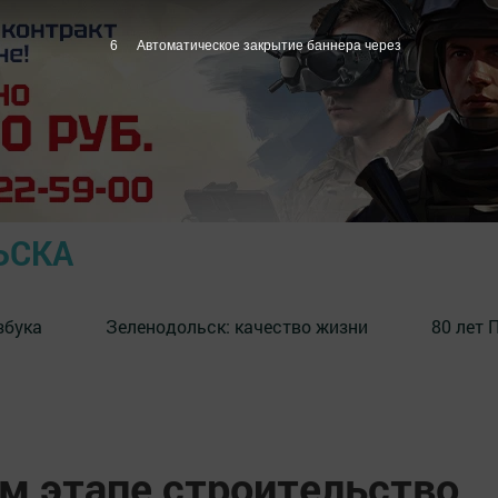
4
Автоматическое закрытие баннера через
ЬСКА
збука
⁠Зеленодольск: качество жизни
80 лет 
 этапе строительство