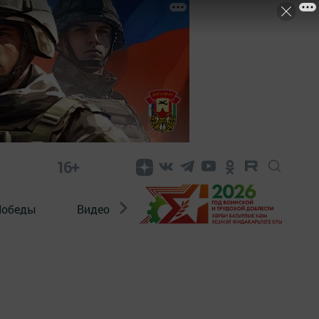
16+
Победы
Видео
Конкурсы
ЭтноДети