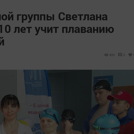
ной группы Светлана
10 лет учит плаванию
й
803
0