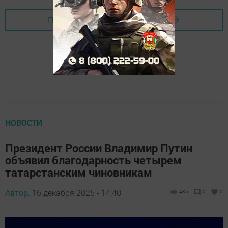
Перейти на страницу новости
НОВОСТИ
Президент России Владимир Путин
объявил благодарность четырем
татарстанским чиновникам
Автор,
16 декабря 2025 - 14:40
485
0
0