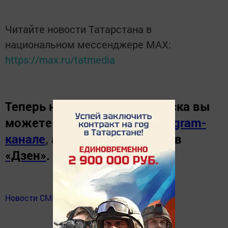
Читайте новости Татарстана в
национальном мессенджере MАХ:
https://max.ru/tatmedia
Теперь
новости Зеленодольска вы
можете узнать в нашем
Telegram-
канале
,
а также читайте нас в
«Дзен»
.
Новости СМИ2