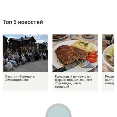
Топ 5 новостей
Хакатон «Города» в
Идеальный шницель из
Рецепт 
Зеленодольске
фарша: тоньше, сочнее и
вьетнам
хрустящее, чем в
говядин
столовой