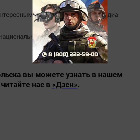
интересным в
Telegram-канале
Татмедиа
в национальном мессенджере MАХ:
льска вы можете узнать в нашем
 читайте нас в
«Дзен»
.