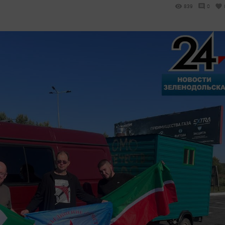
839
0