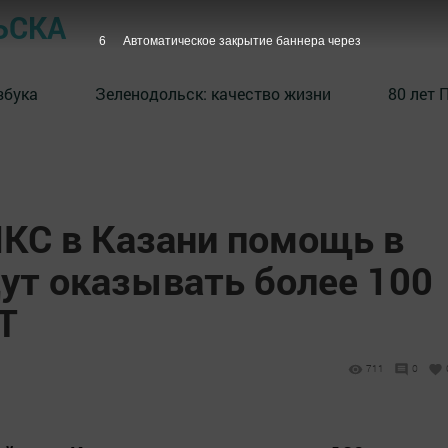
ЬСКА
5
Автоматическое закрытие баннера через
збука
⁠Зеленодольск: качество жизни
80 лет 
КС в Казани помощь в
ут оказывать более 100
Т
711
0