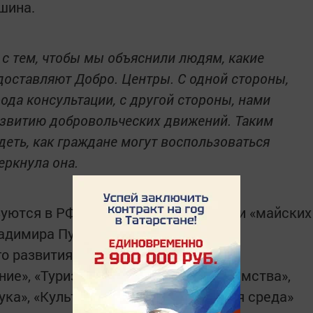
шина.
с тем, чтобы мы объяснили людям, какие
доставляют Добро. Центры. С одной стороны,
ода консультации, с другой стороны, нами
азвитию добровольческих движений. Таким
деть, как граждане могут воспользоваться
еркнула она.
ются в РФ с 2019 года на основании «майских
ладимира Путина. Они охватывают
о развития страны, таких как
ие», «Туризм и индустрия гостеприимства»,
ука», «Культура», «Жильё и городская среда»