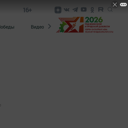
16+
Победы
Видео
Конкурсы
ЭтноДети
0