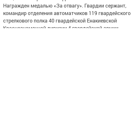
Награжден медалью «За отвагу». Гвардии сержант,
командир отделения автоматчиков 119 гвардейского
стрелкового полка 40 гвардейской Енакиевской
Краснознаменной дивизии 4 гвардейской армии.
Представлен к званию Героя 6 декабря 1944 г.
командующим войсками 4 гвардейской армии гвардии
генералом армии Захаровым. Из наградного листа:
«30 ноября 1944 г. при форсировании реки Дунай
в районе с.Харта в Венгрии первым ворвался
на правый берег, в траншеи противника. Уничтожил
6 венгров и 5 немцев. Взял в плен 2 офицеров
и 11 солдат. Получив ранение, продолжал командовать
отделением. Захватил и удерживал плацдарм, что
позволило другим подразделениям успешно завершить
форсирование.» Погиб 1 декабря 1944 г., похоронен
в г.Калоча в Венгрии. 22 февраля 1945 г. посмертно
награжден орденом Красного Знамени. Сестра Шакира
Губаевна жила по месту его рождения.