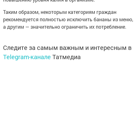
Таким образом, некоторым категориям граждан
рекомендуется полностью исключить бананы из меню,
а другим — значительно ограничить их потребление.
Следите за самым важным и интересным в
Telegram-канале
Татмедиа
Читайте новости Татарстана в
национальном мессенджере MАХ:
https://max.ru/tatmedia
Теперь
новости Зеленодольска вы
можете узнать в нашем
Telegram-