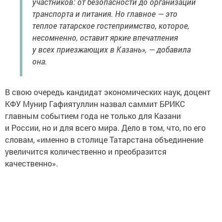
участников: от безопасности до организации
транспорта и питания. Но главное — это
теплое татарское гостеприимство, которое,
несомненно, оставит яркие впечатления
у всех приезжающих в Казань», — добавила
она.
В свою очередь кандидат экономических наук, доцент
КФУ Мунир Гафиятуллин назвал саммит БРИКС
главным событием года не только для Казани
и России, но и для всего мира. Дело в том, что, по его
словам, «именно в столице Татарстана объединение
увеличится количественно и преобразится
качественно».
В связи с этим экономист упомянул, что работы
по благоустройству начались заблаговременно,
и сослался на положительный опыт Универсиады 2013,
мундиаля и других событий, позволивших