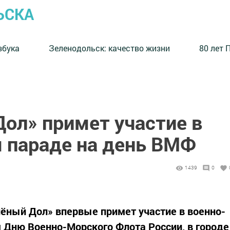
ЬСКА
збука
⁠Зеленодольск: качество жизни
80 лет 
ол» примет участие в
 параде на день ВМФ
1439
0
ёный Дол» впервые примет участие в военно-
 Дню Военно-Морского Флота России, в городе