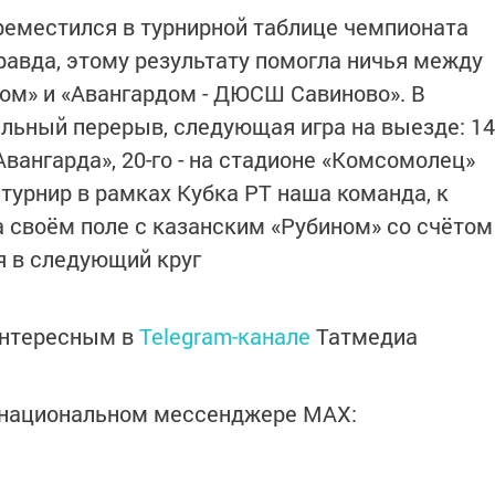
реместился в турнирной таблице чемпионата
Правда, этому результату помогла ничья между
ом» и «Авангардом - ДЮСШ Савиново». В
льный перерыв, следующая игра на выезде: 14
Авангарда», 20-го - на стадионе «Комсомолец»
 турнир в рамках Кубка РТ наша команда, к
а своём поле с казанским «Рубином» со счётом
я в следующий круг
интересным в
Telegram-канале
Татмедиа
в национальном мессенджере MАХ: