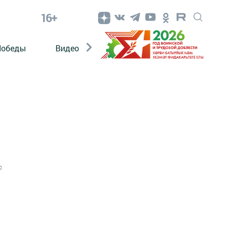
16+
Победы
Видео
Конкурсы
ЭтноДети
0