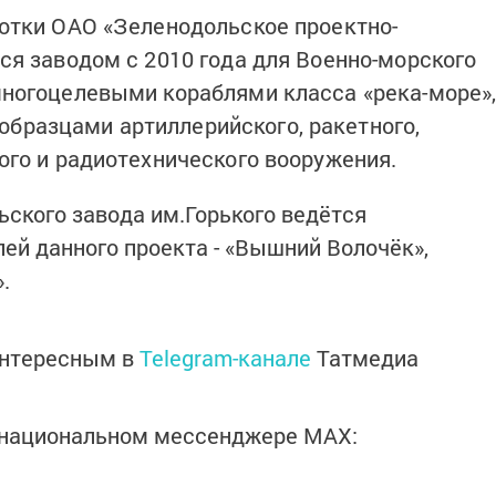
отки ОАО «Зеленодольское проектно-
ся заводом с 2010 года для Военно-морского
многоцелевыми кораблями класса «река-море»
разцами артиллерийс­кого, ракетного,
ого и радиотехнического вооружения.
ьского завода им.Горького ведётся
ей данного проекта - «Вышний Волочёк»,
.
интересным в
Telegram-канале
Татмедиа
в национальном мессенджере MАХ: