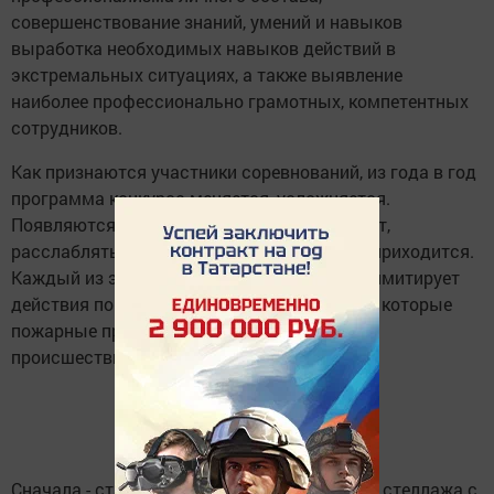
совершенствование знаний, умений и навыков
выработка необходимых навыков действий в
экстремальных ситуациях, а также выявление
наиболее профессионально грамотных, компетентных
сотрудников.
Как признаются участники соревнований, из года в год
программа конкурса меняется, усложняется.
Появляются новые этапы, задания, а значит,
расслабляться участникам состязаний не приходится.
Каждый из этапов практического задания имитирует
действия по развертыванию сил и средств, которые
пожарные проводят на реальных местах
происшествий.
Сначала - старт и около метров 15 бегом до стеллажа с