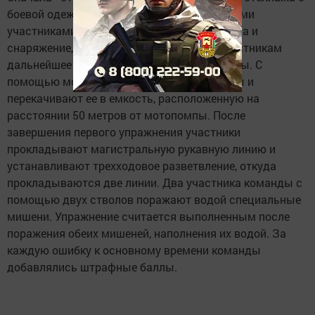
боевой одеждой. Только после того, как всеми
участниками команды одеты боевая одежда и
снаряжение, судья на этапе разрешает участникам
дальнейшее движение до места забора воды. С
помощью мотопомпы проводят забор воды и
перекачивают ее в емкость, расположенную на
расстоянии 50 метров от мотопомпы. После
завершения первого упражнения участники
прокладывают магистральную рукавную линию и
устанавливают трехходовое разветвление, откуда
прокладываются две линии. Два участника команды с
помощью двух стволов поражают водой специальные
мишени. Упражнение считается выполненным после
поражения обеих мишеней, наполнения их водой. За
каждую ошибку к основному времени команды
добавлялись штрафные баллы.