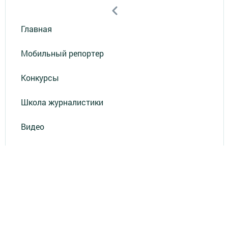
Главная
Мобильный репортер
Конкурсы
Школа журналистики
Видео
Реклама в газете "Наш Зеленый Дол"
Реклама на ТВ
Реклама в газете "Зеленодольская правда"
Документы