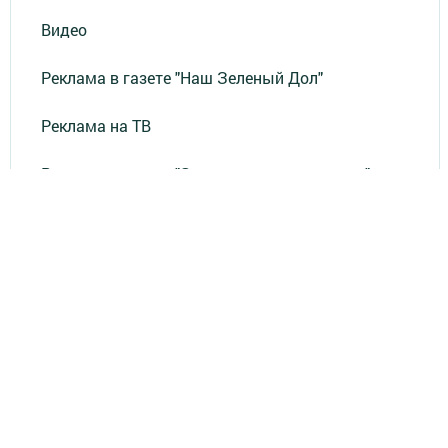
Видео
Реклама в газете "Наш Зеленый Дол"
Реклама на ТВ
Реклама в газете "Зеленодольская правда"
Документы
Привет из СССР
Зеленодольская красавица
Фотолетопись Героев
Летопись мужества