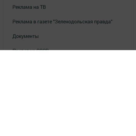
Реклама на ТВ
Реклама в газете "Зеленодольская правда"
Документы
Привет из СССР
Зеленодольская красавица
Фотолетопись Героев
Летопись мужества
«Где эта улица, где этот дом?»
Лица эпохи