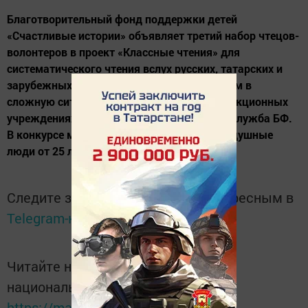
Благотворительный фонд поддержки детей
«Счастливые истории» объявляет третий набор чтецов-
волонтеров в проект «Классные чтения» для
систематического чтения вслух русских, татарских и
зарубежных произведений детям, попавшим в
сложную ситуацию и находящимся в коррекционных
учреждениях Татарстана, сообщает пресс-служба БФ.
В конкурсе могут принять участие неравнодушные
люди от 25 лет и старше, с...
Следите за самым важным и интересным в
Telegram-канале
Татмедиа
Читайте новости Татарстана в
национальном мессенджере MАХ:
https://max.ru/tatmedia