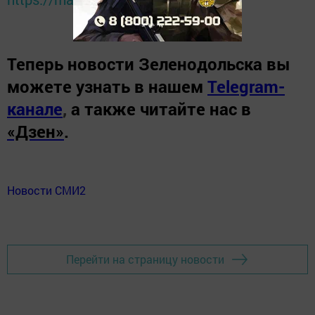
Теперь
новости Зеленодольска вы
можете узнать в нашем
Telegram-
канале
,
а также читайте нас в
«Дзен»
.
Новости СМИ2
Перейти на страницу новости