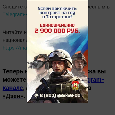
Следите за самым важным и интересным в
Telegram-канале
Татмедиа
Читайте новости Татарстана в
национальном мессенджере MАХ:
https://max.ru/tatmedia
Теперь
новости Зеленодольска вы
можете узнать в нашем
Telegram-
канале
,
а также читайте нас в
«Дзен»
.