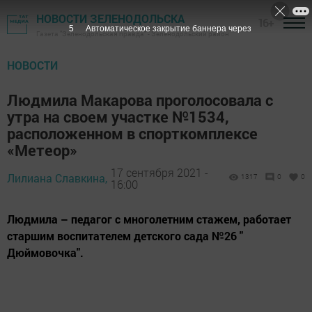
НОВОСТИ ЗЕЛЕНОДОЛЬСКА
16+
4
Автоматическое закрытие баннера через
Газета "Зеленодольская правда" - Зеленодольский район
НОВОСТИ
Людмила Макарова проголосовала с
утра на своем участке №1534,
расположенном в спорткомплексе
«Метеор»
17 сентября 2021 -
Лилиана Славкина,
1317
0
0
16:00
Людмила – педагог с многолетним стажем, работает
старшим воспитателем детского сада №26 "
Дюймовочка".