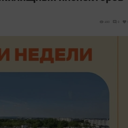
490
0