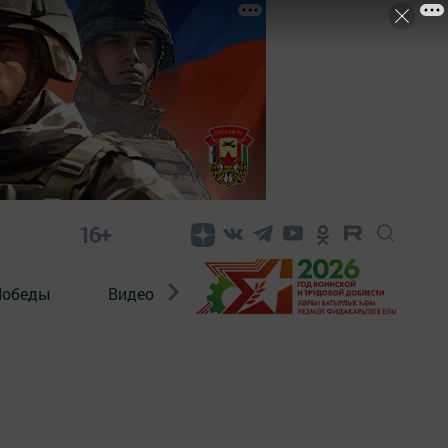
16+
Победы
Видео
Конкурсы
ЭтноДети