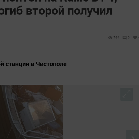
огиб второй получил
794
0
ой станции в Чистополе
❯