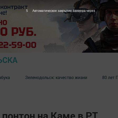
4
Автоматическое закрытие баннера через
ЬСКА
збука
⁠Зеленодольск: качество жизни
80 лет 
 понтон на Каме в РТ,