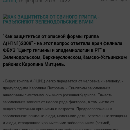
Автор,
15 февраля 2016 - 14:32
"Как защититься от опасной формы гриппа
A(H1N1)2009" - на этот вопрос ответила врач филиала
ФБУЗ "Центр гигиены и эпидемиологии в РТ" в
Зеленодольском, Верхнеуслонском,Камско-Устьинском
районах Каролина Митцель.
- Вирус гриппа A (H1N1) легко передается от человека к человеку, -
предупредила Каролина Петровна. - Симптомы заболевания
аналогичны симптомам обычного (сезонного) гриппа. Тяжесть
заболевания зависит от целого ряда факторов, в том числе от
общего состояния организма и возраста. Предрасположены к
заболеванию: пожилые люди, маленькие дети, беременные женщины
и люди, страдающие хроническими заболеваниями (астмой,
диабетом, сердечно-сосудистыми заболеваниями, хроническими