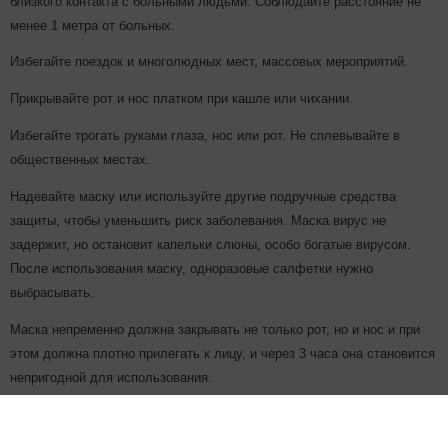
близкого контакта с больными людьми. Соблюдайте расстояние не
менее 1 метра от больных.
Избегайте поездок и многолюдных мест, массовых мероприятий.
Прикрывайте рот и нос платком при кашле или чихании.
Избегайте трогать руками глаза, нос или рот. Не сплевывайте в
общественных местах.
Надевайте маску или используйте другие подручные средства
защиты, чтобы уменьшить риск заболевания. Маска вирус не
задержит, но остановит капельки слюны, особо богатые вирусом.
После использования маску, одноразовые салфетки нужно
выбрасывать.
Маска непременно должна закрывать не только рот, но и нос и при
этом должна плотно прилегать к лицу, и через 3 часа она становится
непригодной для использования.
ПРАВИЛО 3.
ВЕДИТЕ ЗДОРОВЫЙ ОБРАЗ ЖИЗНИ