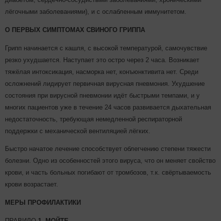
лёгочными заболеваниями), и с ослабленным иммунитетом.
О ПЕРВЫХ СИМПТОМАХ СВИНОГО ГРИППА
Грипп начинается с кашля, с высокой температурой, самочувствие
резко ухудшается. Наступает это остро через 2 часа. Возникает
тяжёлая интоксикация, насморка нет, конъюнктивита нет. Среди
осложнений лидирует первичная вирусная пневмония. Ухудшение
состояния при вирусной пневмонии идёт быстрыми темпами, и у
многих пациентов уже в течение 24 часов развивается дыхательная
недостаточность, требующая немедленной респираторной
поддержки с механической вентиляцией лёгких.
Быстро начатое лечение способствует облегчению степени тяжести
болезни. Одно из особенностей этого вируса, что он меняет свойство
крови, и часть больных погибают от тромбозов, т.к. свёртываемость
крови возрастает.
МЕРЫ ПРОФИЛАКТИКИ
ПРАВИЛО
1.
МОЙТЕ