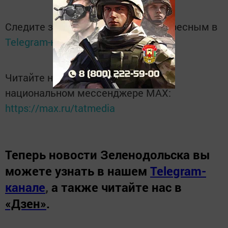
Следите за самым важным и интересным в
Telegram-канале
Татмедиа
Читайте новости Татарстана в
национальном мессенджере MАХ:
https://max.ru/tatmedia
Теперь
новости Зеленодольска вы
можете узнать в нашем
Telegram-
канале
,
а также читайте нас в
«Дзен»
.