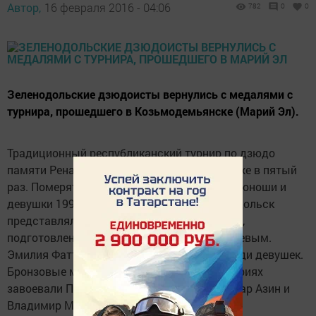
Автор,
16 февраля 2016 - 04:06
782
0
0
Зеленодольские дзюдоисты вернулись с медалями с
турнира, прошедшего в Козьмодемьянске (Марий Эл).
Традиционный республиканский турнир по дзюдо
памяти Рената Зинатуллина, проводился уже в пятый
раз. Померяться силами на татами вышли юноши и
девушки 1999-2005 года рождения. Зеленодольск
представляли воспитанники ДЮСШ борьбы,
подготовленные тренером Равилем Сиразеевым.
Эмилия Фаттахова завоевала «золото» среди девушек.
Бронзовые медали в своих весовых категориях
завоевали Павел и Сергей Севелировы, Айдар Азин и
Владимир Матвеев.