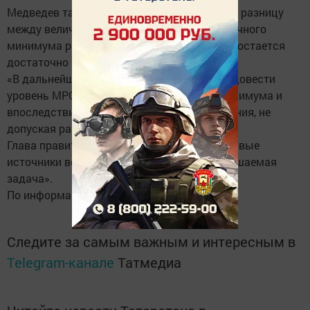
Медведев также указал на сохраняющуюся разницу
между величиной МРОТ и уровнем прожиточного
минимума работающего человека, которая остается
достаточно высокой.
«В дальнейшем мы должны окончательно довести
уровень МРОТ до уровня прожиточного минимума и
впоследствии поддерживать эти соотношения, не
допуская разрывов», - сказал Медведев.
Глава правительства подчеркнул: «Финансовые
источники всего этого мы обсудили, это решаемая
задача».
По информации:
"Челнинские Известия"
.
Следите за самым важным и интересным в
Telegram-канале
Татмедиа