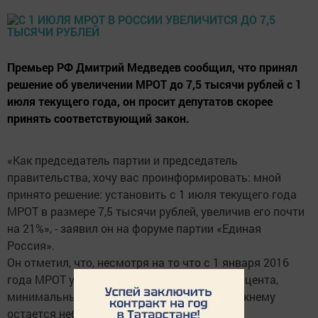
Премьер РФ Дмитрий Медведев сообщил, что принял
решение об увеличении МРОТ до 7,5 тысячи рублей с 1
июля текущего года, он просит депутатов скорее
принять соответствующий закон.
«Как председатель партии и председатель
правительства, хочу вас проинформировать: мной
принято решение: установить с 1 июля текущего года
МРОТ в размере 7,5 тысячи рублей, увеличив его почти
на 21%», - заявил он на форуме партии «Единая
Россия».
Он отметил, что, несмотря на то что с 1 января 2016
года МРОТ уже был увеличен на четыре процента,
минимальный размер оплаты труда по-прежнему
остается небольшим, сообщает interfax.ru.