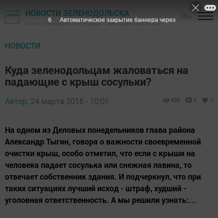
НОВОСТИ ЗЕЛЕНОДОЛЬСКА
16+
5
Автоматическое закрытие баннера через
Газета "Зеленодольская правда" - Зеленодольский район
НОВОСТИ
Куда зеленодольцам жаловаться на
падающие с крыш сосульки?
Автор,
24 марта 2016 - 10:01
939
0
0
На одном из Деловых понедельников глава района
Александр Тыгин, говоря о важности своевременной
очистки крыш, особо отметил, что если с крыши на
человека падает сосулька или снежная лавина, то
отвечает собственник здания. И подчеркнул, что при
таких ситуациях лучший исход - штраф, худший -
уголовная ответственность. А мы решили узнать:...